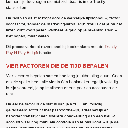
kunnen tijd toevoegen die niet zichtbaar is in de Trustly-
statistieken.
De rest van dit stuk loopt door de werkelijke tijdsopbouw, factor
voor factor, zonder de marketingvernis. Mijn doel is dat je na het
lezen kunt voorspellen wanneer je geld op je rekening staat –
niet hopen, maar weten.
Dit proces verloopt razendsnel bij bookmakers met de
Trustly
Pay N Play België
functie.
VIER FACTOREN DIE DE TIJD BEPALEN
Vier factoren bepalen samen hoe lang je uitbetaling duurt. Geen
enkele speler heeft alle vier in één bookmaker tegelijk volledig
in zijn voordeel; je optimaliseert er een paar en accepteert de
rest.
De eerste factor is de status van je KYC. Een volledig
geverifieerd account met paspoortbewijs, adresbewijs en
bankidentiteit krijgt een snellere goedkeuring dan een nieuw
account waar nog manuele controle aan te pas komt. Als je de