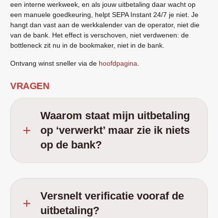
een interne werkweek, en als jouw uitbetaling daar wacht op
een manuele goedkeuring, helpt SEPA Instant 24/7 je niet. Je
hangt dan vast aan de werkkalender van de operator, niet die
van de bank. Het effect is verschoven, niet verdwenen: de
bottleneck zit nu in de bookmaker, niet in de bank.
Ontvang winst sneller via de
hoofdpagina
.
VRAGEN
Waarom staat mijn uitbetaling
op ‘verwerkt’ maar zie ik niets
op de bank?
Versnelt verificatie vooraf de
uitbetaling?