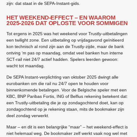
zijn: dat staat in de SEPA-Instant-gids.
HET WEEKEND-EFFECT – EN WAAROM
2025-2026 DAT OPLOSTE VOOR SOMMIGEN
Tot ergens in 2025 was het weekend voor Trustly-uitbetalingen
een twilight zone. Een uitbetaling op vrijdagavond geïnitieerd
kon technisch al rond zijn aan de Trustly-zijde, maar de bank
ontving ‘m pas op maandag, omdat veel banken hun interne
SCT-rail niet 24/7 actief hadden. Spelers leerden gewoon:
wacht tot maandag.
De SEPA Instant-verplichting van oktober 2025 dwingt alle
eurobanken om die rail nu 24/7 open te houden voor
binnenkomende betalingen. Voor de Belgische speler met een
KBC, BNP Paribas Fortis, ING of Belfius rekening betekent dat:
een Trustly-uitbetaling die je op zondagochtend doet, kan op
zondagochtend op je rekening staan, mits de bookmaker zijn
deel zondag verwerkt.
Maar – en dit is een belangrijke “maar” – het weekend-effect is
niet helemaal weg. De bookmaker zelf werkt vaak nog wel met