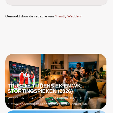
Gemaakt door de redactie van
'Trustly Wedden'
.
TRUSTLY TIJDENS EK EN WK:
STORTINGSPIEKEN (2026)
Wat de EK 2024-cijfers (€266M online inzet, 193.342
nieuwe accounts) zeggen over Trustly tijdens grote…