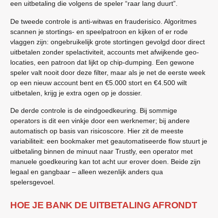
een uitbetaling die volgens de speler “raar lang duurt”.
De tweede controle is anti-witwas en frauderisico. Algoritmes
scannen je stortings- en speelpatroon en kijken of er rode
vlaggen zijn: ongebruikelijk grote stortingen gevolgd door direct
uitbetalen zonder spelactiviteit, accounts met afwijkende geo-
locaties, een patroon dat lijkt op chip-dumping. Een gewone
speler valt nooit door deze filter, maar als je net de eerste week
op een nieuw account bent en €5.000 stort en €4.500 wilt
uitbetalen, krijg je extra ogen op je dossier.
De derde controle is de eindgoedkeuring. Bij sommige
operators is dit een vinkje door een werknemer; bij andere
automatisch op basis van risicoscore. Hier zit de meeste
variabiliteit: een bookmaker met geautomatiseerde flow stuurt je
uitbetaling binnen de minuut naar Trustly, een operator met
manuele goedkeuring kan tot acht uur erover doen. Beide zijn
legaal en gangbaar – alleen wezenlijk anders qua
spelersgevoel.
HOE JE BANK DE UITBETALING AFRONDT