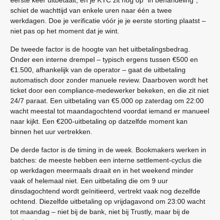
eerste keer uitbetaalt, en je KYC zit nog op “in behandeling”,
schiet de wachttijd van enkele uren naar één a twee
werkdagen. Doe je verificatie vóór je je eerste storting plaatst –
niet pas op het moment dat je wint.
De tweede factor is de hoogte van het uitbetalingsbedrag.
Onder een interne drempel – typisch ergens tussen €500 en
€1.500, afhankelijk van de operator – gaat de uitbetaling
automatisch door zonder manuele review. Daarboven wordt het
ticket door een compliance-medewerker bekeken, en die zit niet
24/7 paraat. Een uitbetaling van €5.000 op zaterdag om 22:00
wacht meestal tot maandagochtend voordat iemand er manueel
naar kijkt. Een €200-uitbetaling op datzelfde moment kan
binnen het uur vertrekken.
De derde factor is de timing in de week. Bookmakers werken in
batches: de meeste hebben een interne settlement-cyclus die
op werkdagen meermaals draait en in het weekend minder
vaak of helemaal niet. Een uitbetaling die om 9 uur
dinsdagochtend wordt geïnitieerd, vertrekt vaak nog dezelfde
ochtend. Diezelfde uitbetaling op vrijdagavond om 23:00 wacht
tot maandag – niet bij de bank, niet bij Trustly, maar bij de