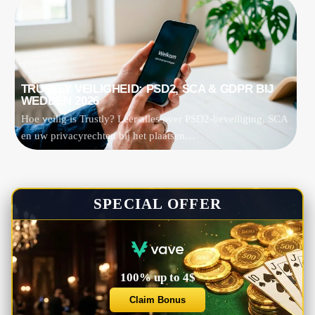
T
&
E
C
B
TRUSTLY VEILIGHEID: PSD2, SCA & GDPR BIJ
B
WEDDEN 2026
S
Hoe veilig is Trustly? Leer alles over PSD2-beveiliging, SCA
H
en uw privacyrechten bij het plaatsen…
w
d
k
t
SPECIAL OFFER
E
ui
e
b
A
100% up to 4$
w
Claim Bonus
u