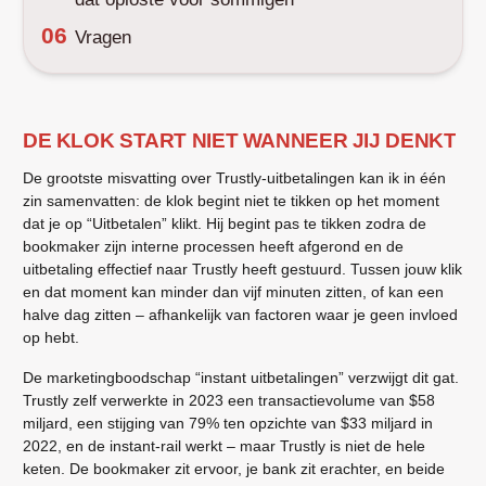
Vragen
DE KLOK START NIET WANNEER JIJ DENKT
De grootste misvatting over Trustly-uitbetalingen kan ik in één
zin samenvatten: de klok begint niet te tikken op het moment
dat je op “Uitbetalen” klikt. Hij begint pas te tikken zodra de
bookmaker zijn interne processen heeft afgerond en de
uitbetaling effectief naar Trustly heeft gestuurd. Tussen jouw klik
en dat moment kan minder dan vijf minuten zitten, of kan een
halve dag zitten – afhankelijk van factoren waar je geen invloed
op hebt.
De marketingboodschap “instant uitbetalingen” verzwijgt dit gat.
Trustly zelf verwerkte in 2023 een transactievolume van $58
miljard, een stijging van 79% ten opzichte van $33 miljard in
2022, en de instant-rail werkt – maar Trustly is niet de hele
keten. De bookmaker zit ervoor, je bank zit erachter, en beide