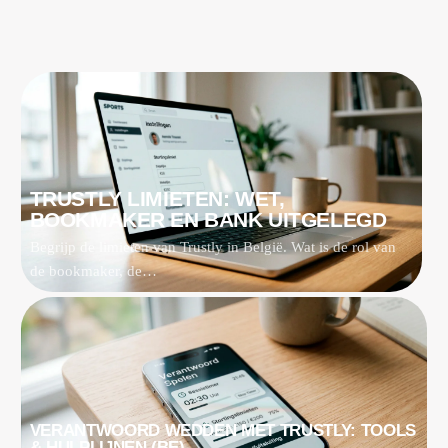
TRUSTLY LIMIETEN: WET,
BOOKMAKER EN BANK UITGELEGD
Begrijp de limieten van Trustly in België. Wat is de rol van
de bookmaker, de…
VERANTWOORD WEDDEN MET TRUSTLY: TOOLS
& HULPLIJNEN (BE)