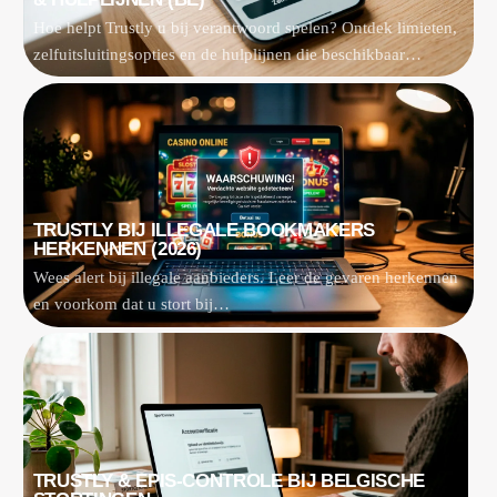
Hoe helpt Trustly u bij verantwoord spelen? Ontdek limieten,
zelfuitsluitingsopties en de hulplijnen die beschikbaar…
TRUSTLY BIJ ILLEGALE BOOKMAKERS
HERKENNEN (2026)
Wees alert bij illegale aanbieders. Leer de gevaren herkennen
P
en voorkom dat u stort bij…
N
P
M
T
I
B
W
W
E
TRUSTLY & EPIS-CONTROLE BIJ BELGISCHE
N