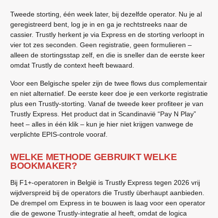
Tweede storting, één week later, bij dezelfde operator. Nu je al
geregistreerd bent, log je in en ga je rechtstreeks naar de
cassier. Trustly herkent je via Express en de storting verloopt in
vier tot zes seconden. Geen registratie, geen formulieren –
alleen de stortingsstap zelf, en die is sneller dan de eerste keer
omdat Trustly de context heeft bewaard.
Voor een Belgische speler zijn de twee flows dus complementair
en niet alternatief. De eerste keer doe je een verkorte registratie
plus een Trustly-storting. Vanaf de tweede keer profiteer je van
Trustly Express. Het product dat in Scandinavië “Pay N Play”
heet – alles in één klik – kun je hier niet krijgen vanwege de
verplichte EPIS-controle vooraf.
WELKE METHODE GEBRUIKT WELKE
BOOKMAKER?
Bij F1+-operatoren in België is Trustly Express tegen 2026 vrij
wijdverspreid bij de operators die Trustly überhaupt aanbieden.
De drempel om Express in te bouwen is laag voor een operator
die de gewone Trustly-integratie al heeft, omdat de logica