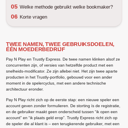
Welke methode gebruikt welke bookmaker?
Korte vragen
TWEE NAMEN, TWEE GEBRUIKSDOELEN,
ÉÉN MOEDERBEDRIJF
Pay N Play en Trustly Express. De twee namen klinken alsof ze
concurrenten zijn, of versies van hetzelfde product met een
snelheids-modificator. Ze zijn allebei niet. Het zijn twee aparte
producten in het Trustly-portfolio, gebouwd voor een ander
moment in de spelercyclus, met een andere technische
architectuur eronder.
Pay N Play richt zich op de eerste stap: een nieuwe speler een
account geven zonder formulieren. De storting ís de registratie,
en de gebruiker maakt geen onderscheid tussen “ik open een
account” en “ik plaats geld erop”. Trustly Express richt zich op
de speler die al klant is – een terugkerende gebruiker, met een